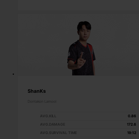
ShanKs
Dontakon Lamool
AVG.KILL
0.86
AVG.DAMAGE
172.6
AVG.SURVIVAL TIME
19:12