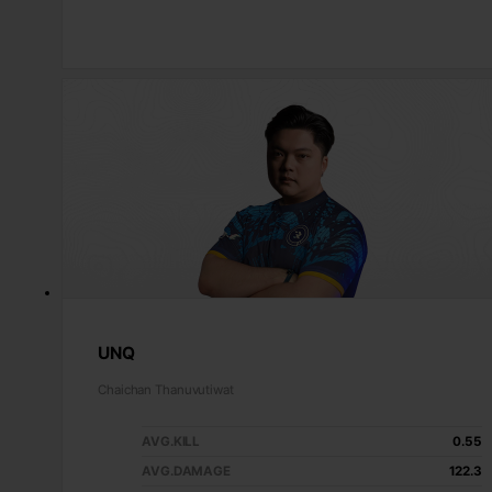
UNQ
Chaichan Thanuvutiwat
AVG.KILL
0.55
AVG.DAMAGE
122.3