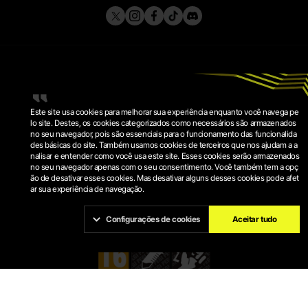
Este site usa cookies para melhorar sua experiência enquanto você navega pe
lo site. Destes, os cookies categorizados como necessários são armazenados
no seu navegador, pois são essenciais para o funcionamento das funcionalida
des básicas do site. Também usamos cookies de terceiros que nos ajudam a a
POLÍTICA DE PRIVACIDADE
nalisar e entender como você usa este site. Esses cookies serão armazenados
TERMOS DE SERVIÇO
no seu navegador apenas com o seu consentimento. Você também tem a opç
POLÍTICA DE COOKIES
CONFIGURAÇÕES DE COOKIES
ão de desativar esses cookies. Mas desativar alguns desses cookies pode afet
ar sua experiência de navegação.
© 2026 KRAFTON, INC.
PUBG IS A REGISTERED TRADEMARK OR SERVICE MARK OF
KRAFTON, INC.
Configurações de cookies
Aceitar tudo