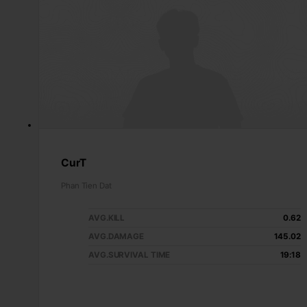
CurT
Phan Tien Dat
AVG.KILL
0.62
AVG.DAMAGE
145.02
AVG.SURVIVAL TIME
19:18