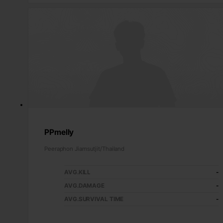
PPmelly
Peeraphon Jiamsutjit/Thailand
AVG.KILL
-
AVG.DAMAGE
-
AVG.SURVIVAL TIME
-