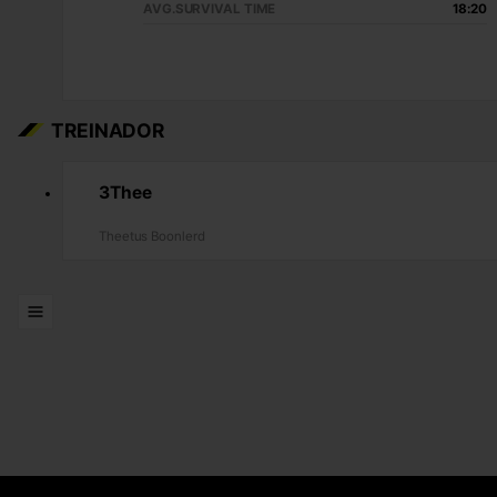
AVG.SURVIVAL TIME
18:20
TREINADOR
3Thee
Theetus Boonlerd
LISTAS