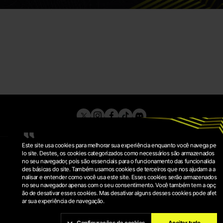
Este site usa cookies para melhorar sua experiência enquanto você navega pe
lo site. Destes, os cookies categorizados como necessários são armazenados
no seu navegador, pois são essenciais para o funcionamento das funcionalida
des básicas do site. Também usamos cookies de terceiros que nos ajudam a a
nalisar e entender como você usa este site. Esses cookies serão armazenados
no seu navegador apenas com o seu consentimento. Você também tem a opç
ão de desativar esses cookies. Mas desativar alguns desses cookies pode afet
ar sua experiência de navegação.
POLÍTICA DE PRIVACIDADE
TERMOS DE SERVIÇO