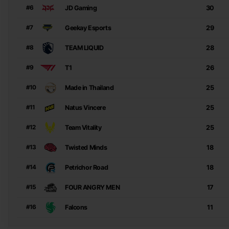
JD Gaming
30
#6
Geekay Esports
29
#7
TEAM LIQUID
28
#8
T1
26
#9
Made in Thailand
25
#10
Natus Vincere
25
#11
Team Vitality
25
#12
Twisted Minds
18
#13
Petrichor Road
18
#14
FOUR ANGRY MEN
17
#15
Falcons
11
#16