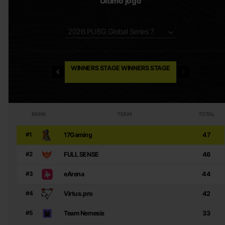
Último jogo
2026 PUBG Global Series 7
WINNERS STAGE WINNERS STAGE
RANK
TEAM
TOTAL
17Gaming
47
#1
FULL SENSE
46
#2
eArena
44
#3
Virtus.pro
42
#4
Team Nemesis
33
#5