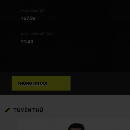
AVG.DAMAGE
757.38
AVG.SURVIVE TIME
21:43
THÔNG TIN ĐỘI
TUYỂN THỦ