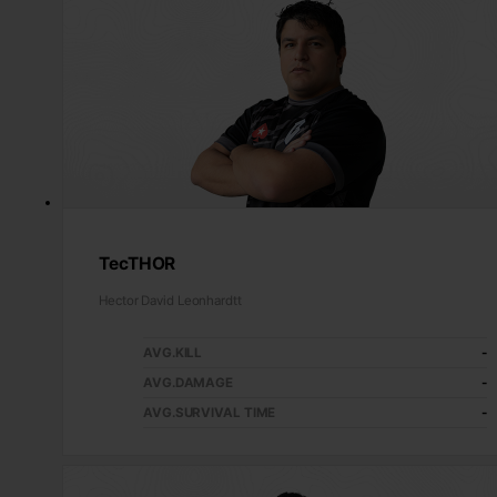
TecTHOR
Hector David Leonhardtt
AVG.KILL
-
AVG.DAMAGE
-
AVG.SURVIVAL TIME
-