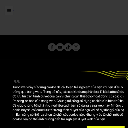
ĐI ĐẾN DANH SÁCH
Trang web này sử dụng cookie để cải thiện trải nghiệm của bạn khi bạn điều h
ướng qua trang web. Trong số này, các cookie được phân loại là bắt buộc sẽ đư
ợc lưu trữ trên trình duyệt của bạn vì chúng cần thiết cho hoạt động của các ch
ức năng cơ bản của trang web. Chúng tôi cũng sử dụng cookie của bên thứ ba
CHÍNH SÁCH QUYỀN RIÊNG TƯ
để giúp chúng tôi phân tích và hiểu cách bạn sử dụng trang web này. Những c
ĐIỀU KHOẢN SỬ DỤNG
ookie này sẽ chỉ được lưu trữ trong trình duyệt của bạn khi có sự đồng ý của bạ
CHÍNH SÁCH COOKIE
CÀI ĐẶT COOKIE
n. Bạn cũng có thể lựa chọn từ chối các cookie này. Nhưng việc từ chối một số
cookie này có thể ảnh hưởng đến trải nghiệm duyệt web của bạn.
© 2026 KRAFTON, INC.
PUBG IS A REGISTERED TRADEMARK OR SERVICE MARK OF
KRAFTON, INC.