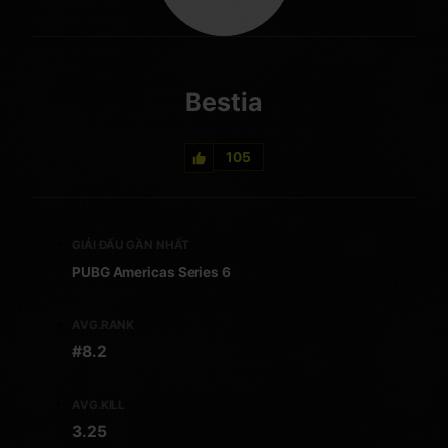
Bestia
105
GIẢI ĐẤU GẦN NHẤT
PUBG Americas Series 6
AVG.RANK
#8.2
AVG.KILL
3.25