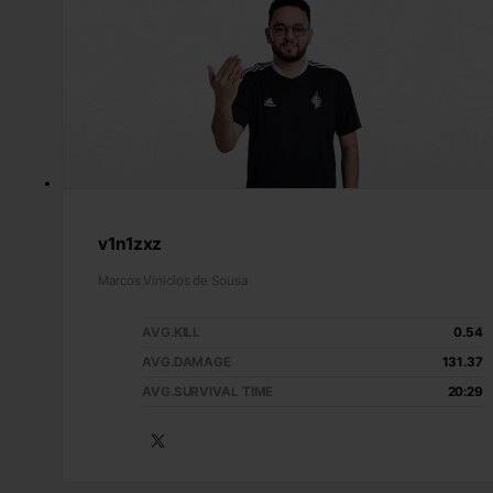
v1n1zxz
Marcos Vinicios de Sousa
AVG.KILL
0.54
AVG.DAMAGE
131.37
AVG.SURVIVAL TIME
20:29