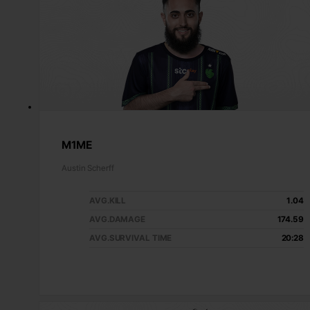
M1ME
Austin Scherff
AVG.KILL
1.04
AVG.DAMAGE
174.59
AVG.SURVIVAL TIME
20:28