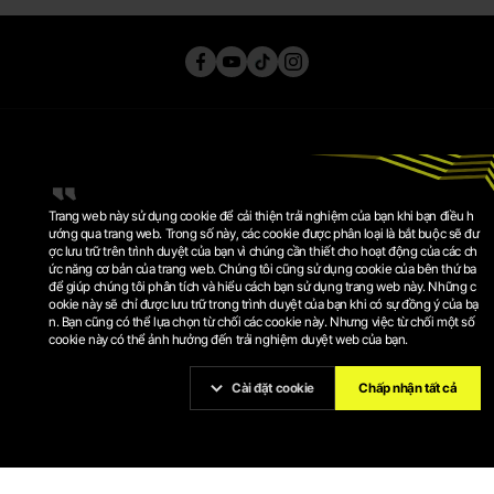
Trang web này sử dụng cookie để cải thiện trải nghiệm của bạn khi bạn điều h
ướng qua trang web. Trong số này, các cookie được phân loại là bắt buộc sẽ đư
ợc lưu trữ trên trình duyệt của bạn vì chúng cần thiết cho hoạt động của các ch
ức năng cơ bản của trang web. Chúng tôi cũng sử dụng cookie của bên thứ ba
CHÍNH SÁCH QUYỀN RIÊNG TƯ
để giúp chúng tôi phân tích và hiểu cách bạn sử dụng trang web này. Những c
ĐIỀU KHOẢN SỬ DỤNG
ookie này sẽ chỉ được lưu trữ trong trình duyệt của bạn khi có sự đồng ý của bạ
CHÍNH SÁCH COOKIE
CÀI ĐẶT COOKIE
n. Bạn cũng có thể lựa chọn từ chối các cookie này. Nhưng việc từ chối một số
cookie này có thể ảnh hưởng đến trải nghiệm duyệt web của bạn.
© 2026 KRAFTON, INC.
PUBG IS A REGISTERED TRADEMARK OR SERVICE MARK OF
KRAFTON, INC.
Cài đặt cookie
Chấp nhận tất cả