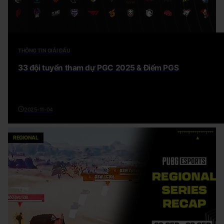
THÔNG TIN GIẢI ĐẤU
33 đội tuyển tham dự PGC 2025 & Điểm PGS
2025-11-04
REGIONAL