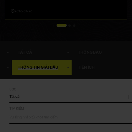
2026-07-20
TẤT CẢ
THÔNG BÁO
THÔNG TIN GIẢI ĐẤU
TIỆN ÍCH
LỌC
Tất cả
TÌM KIẾM