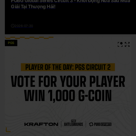
PUBG Global Series Circuit 3 - Khởi Động Nửa Sau Mùa
Giải Tại Thượng Hải!
2026-07-20
PGS