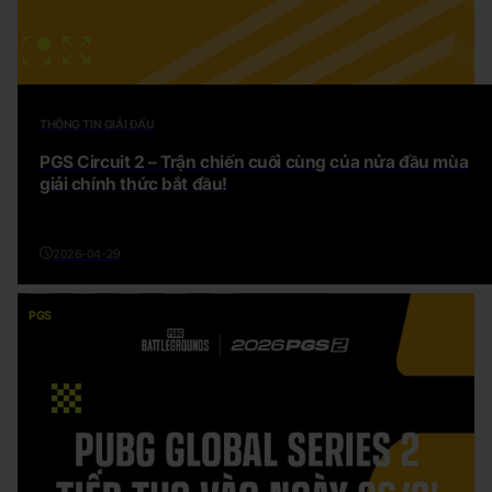
THÔNG TIN GIẢI ĐẤU
PGS Circuit 2 – Trận chiến cuối cùng của nửa đầu mùa
giải chính thức bắt đầu!
2026-04-29
PGS