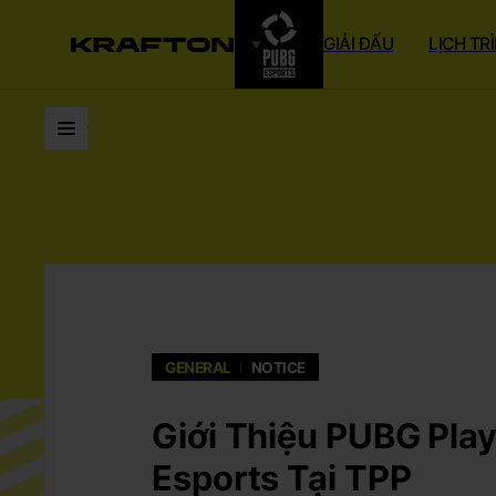
GIẢI ĐẤU
LỊCH TR
Đi đến Danh sách
GENERAL
NOTICE
Giới Thiệu PUBG Pla
Esports Tại TPP