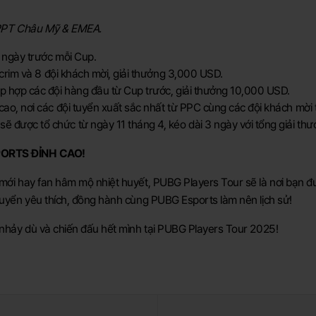
g PPT Châu Mỹ & EMEA.
4 ngày trước mỗi Cup.
scrim và 8 đội khách mời, giải thưởng 3,000 USD.
p hợp các đội hàng đầu từ Cup trước, giải thưởng 10,000 USD.
o, nơi các đội tuyển xuất sắc nhất từ PPC cùng các đội khách mời t
ược tổ chức từ ngày 11 tháng 4, kéo dài 3 ngày với tổng giải thưở
PORTS ĐỈNH CAO!
i mới hay fan hâm mộ nhiệt huyết, PUBG Players Tour sẽ là nơi bạn
 tuyển yêu thích, đồng hành cùng PUBG Esports làm nên lịch sử!
g nhảy dù và chiến đấu hết mình tại PUBG Players Tour 2025!