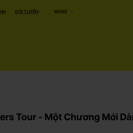
ÌNH
ĐỘI TUYỂN
MORE
yers Tour - Một Chương Mới 