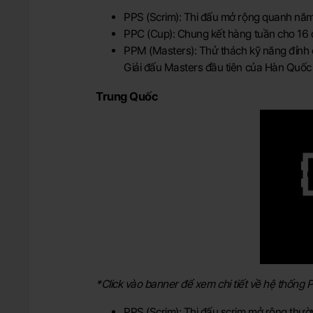
PPS (Scrim): Thi đấu mở rộng quanh năm
PPC (Cup): Chung kết hàng tuần cho 16 đ
PPM (Masters): Thử thách kỹ năng đỉnh c
Giải đấu Masters đầu tiên của Hàn Quốc 
Trung Quốc
*Click vào banner để xem chi tiết về hệ thống
PPS (Scrim): Thi đấu scrim mở rộng thư