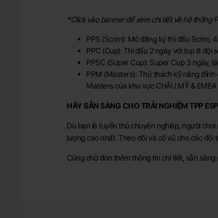
*Click vào banner để xem chi tiết về hệ thốn
PPS (Scrim): Mở đăng ký thi đấu Scrim, 
PPC (Cup): Thi đấu 2 ngày với top 8 đội 
PPSC (Super Cup): Super Cup 3 ngày, tậ
PPM (Masters): Thử thách kỹ năng đỉnh ca
Masters của khu vực CHÂU MỸ & EMEA sẽ đ
HÃY SẴN SÀNG CHO TRẢI NGHIỆM TPP ES
Dù bạn là tuyển thủ chuyên nghiệp, người chơ
lượng cao nhất. Theo dõi và cổ vũ cho các đội
Cùng chờ đón thêm thông tin chi tiết, sẵn sàn