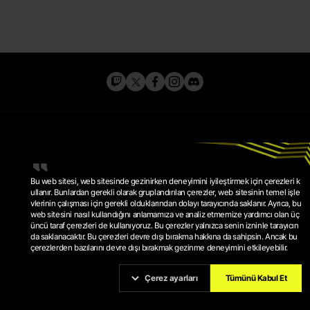
Bu web sitesi, web sitesinde gezinirken deneyimini iyileştirmek için çerezleri k
ullanır. Bunlardan gerekli olarak gruplandırılan çerezler, web sitesinin temel işle
vlerinin çalışması için gerekli olduklarından dolayı tarayıcında saklanır. Ayrıca, bu
web sitesini nasıl kullandığını anlamamıza ve analiz etmemize yardımcı olan üç
GIZLILIK POLITIKASI
üncü taraf çerezleri de kullanıyoruz. Bu çerezler yalnızca senin izninle tarayıcın
HIZMET ŞARTLARI
ÇEREZ POLITIKASI
da saklanacaktır. Bu çerezleri devre dışı bırakma hakkına da sahipsin. Ancak bu
ÇEREZ AYARLARI
çerezlerden bazılarını devre dışı bırakmak gezinme deneyimini etkileyebilir.
© 2026 KRAFTON, INC.
PUBG IS A REGISTERED TRADEMARK OR SERVICE MARK OF
KRAFTON, INC.
Çerez ayarları
Tümünü Kabul Et