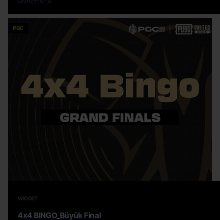
2025-12-12
PGC
WIDGET
4x4 BINGO_Büyük Final