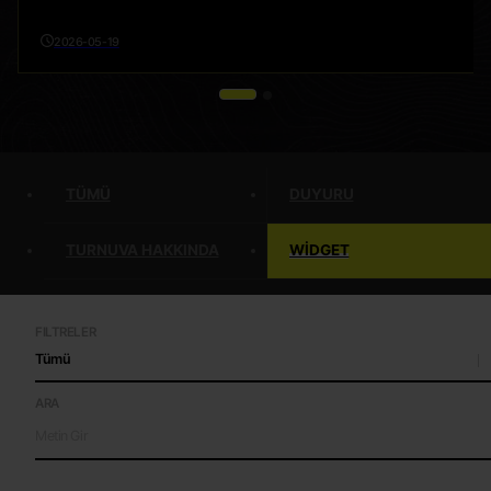
2026-05-19
TÜMÜ
DUYURU
TURNUVA HAKKINDA
WIDGET
FILTRELER
Tümü
ARA