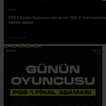
WIDGET
PGS 2 Günün Oyuncusu için oy ver, 500 G-Coin kazanm
şansını yakala!
2026-03-28
GENERAL