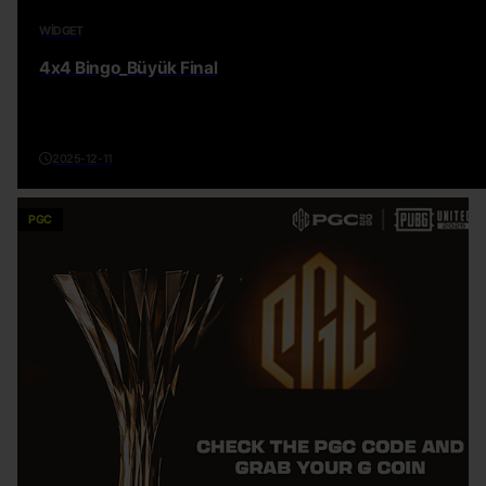
WIDGET
4x4 Bingo_Büyük Final
2025-12-11
PGC