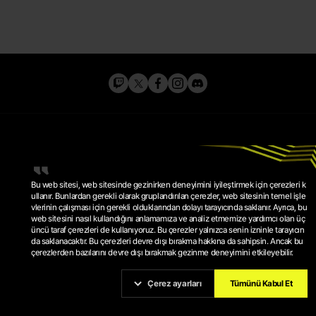
Bu web sitesi, web sitesinde gezinirken deneyimini iyileştirmek için çerezleri k
ullanır. Bunlardan gerekli olarak gruplandırılan çerezler, web sitesinin temel işle
vlerinin çalışması için gerekli olduklarından dolayı tarayıcında saklanır. Ayrıca, bu
web sitesini nasıl kullandığını anlamamıza ve analiz etmemize yardımcı olan üç
GIZLILIK POLITIKASI
üncü taraf çerezleri de kullanıyoruz. Bu çerezler yalnızca senin izninle tarayıcın
HIZMET ŞARTLARI
ÇEREZ POLITIKASI
da saklanacaktır. Bu çerezleri devre dışı bırakma hakkına da sahipsin. Ancak bu
ÇEREZ AYARLARI
çerezlerden bazılarını devre dışı bırakmak gezinme deneyimini etkileyebilir.
© 2026 KRAFTON, INC.
PUBG IS A REGISTERED TRADEMARK OR SERVICE MARK OF
KRAFTON, INC.
Çerez ayarları
Tümünü Kabul Et