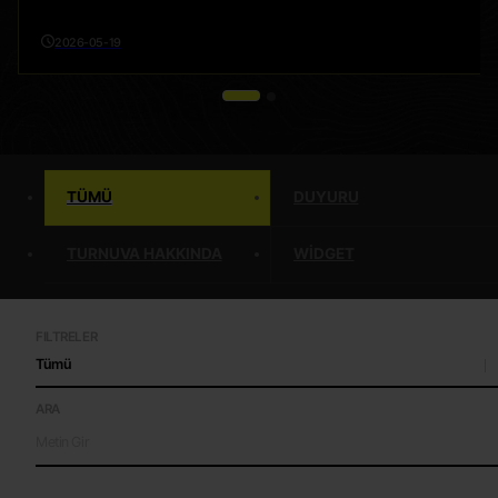
2026-05-19
TÜMÜ
DUYURU
TURNUVA HAKKINDA
WIDGET
FILTRELER
Tümü
ARA