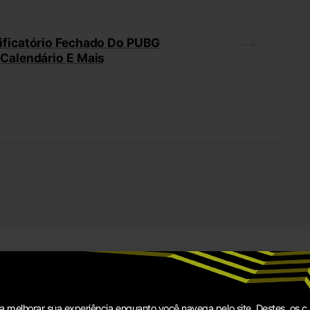
ificatório Fechado Do PUBG
 Calendário E Mais
ra melhorar sua experiência enquanto você navega pelo site. Destes, os c