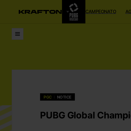
CAMPEONATO
A
Listas
PGC
NOTICE
PUBG Global Champio