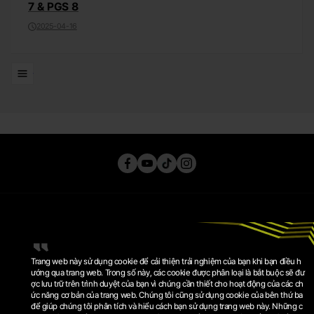
7 & PGS 8
2025-04-16
Đi đến Danh sách
Trang web này sử dụng cookie để cải thiện trải nghiệm của bạn khi bạn điều h
ướng qua trang web. Trong số này, các cookie được phân loại là bắt buộc sẽ đư
ợc lưu trữ trên trình duyệt của bạn vì chúng cần thiết cho hoạt động của các ch
ức năng cơ bản của trang web. Chúng tôi cũng sử dụng cookie của bên thứ ba
CHÍNH SÁCH QUYỀN RIÊNG TƯ
để giúp chúng tôi phân tích và hiểu cách bạn sử dụng trang web này. Những c
ĐIỀU KHOẢN SỬ DỤNG