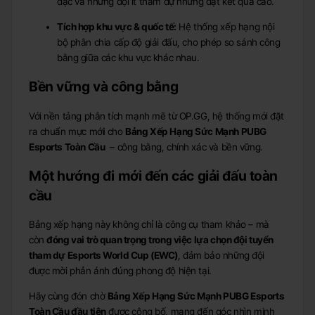
đặc và những đội ít tham dự nhưng đạt kết quả cao.
Tích hợp khu vực & quốc tế:
Hệ thống xếp hạng nội
bộ phân chia cấp độ giải đấu, cho phép so sánh công
bằng giữa các khu vực khác nhau.
Bền vững và công bằng
Với nền tảng phân tích mạnh mẽ từ OP.GG, hệ thống mới đặt
ra chuẩn mực mớ
i
cho
Bảng Xếp Hạng Sức Mạnh PUBG
Esports Toàn Cầu
– công bằng, chính xác và bền vững.
Một hướng đi mới đến các giải đấu toàn
cầu
Bảng xếp hạng này không chỉ là công cụ tham khảo – mà
còn
đóng vai trò quan trọng trong việc lựa chọn đội tuyển
tham dự Esports World Cup (EWC)
, đảm bảo những đội
được mời phản ánh đúng phong độ hiện tại.
Hãy cùng đón chờ
Bảng Xếp Hạng Sức Mạnh PUBG Esports
Toàn Cầu đầu tiên
được công bố, mang đến góc nhìn minh