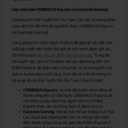
Hãy chào đón CERBERUS Esports và Daytrade Gaming!
Chương trình Đội Tuyển Đối Tác Toàn Cầu rất vui mừng được
chào đón hai đội chơi dũng mãnh khác: CERBERUS Esports
và Daytrade Gaming!
Cũng giống như năm ngoái, Krafton đã gặp gỡ các đội chơi
xuất sắc nhất trên khắp thế giới và tiến hành đánh giá các
đội thông qua
các tiêu chí đánh giá chuyên sâu
. Trong lần
xét tuyển này, yếu tố ‘Fandom’ mà các đội mang đến cho
PUBG Esports đã được xem trọng hơn, từ đó chúng tôi mới
đưa ra sự lựa chọn cuối cùng. Dưới đây là một vài thông tin
bổ sung về các Đội Tuyển Đối Tác Toàn Cầumới nhất:
CERBERUS Esports
: Là một đội tuyển danh tiếng và
thành công đến từ Việt Nam, CERBERUS Esports đã
cho thấy sự yêu thích mà người hâm mộ PUBG
Esports toàn cầu và Đông Nam Á dành cho họ.
Daytrade Gaming
: Vốn là một thế lực thống trị ở Thái
Lan, Daytrade Gaming liên tục có những màn trình
diễn thành công trong các giải đấu PUBG Esports ở