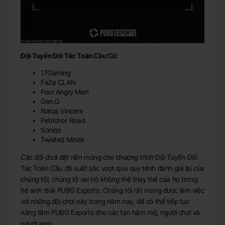
Độ
i Tuy
ể
n
Đố
i Tác Toàn C
ầ
u
Cũ:
17Gaming
FaZe CLAN
Four Angry Men
Gen.G
Natus Vincere
Petrichor Road
Soniqs
Twisted Minds
Các đội chơi đặt nền móng cho chương trình Đội Tuyển Đối
Tác Toàn Cầu đã xuất sắc vượt qua quy trình đánh giá lại của
chúng tôi, chứng tỏ vai trò không thể thay thế của họ trong
hệ sinh thái PUBG Esports. Chúng tôi rất mong được làm việc
với những đội chơi này trong năm nay, để có thể tiếp tục
nâng tầm PUBG Esports cho các fan hâm mộ, người chơi và
người xem.