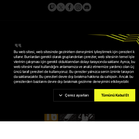
Bu web sitesi, web sitesinde gezinirken deneyimini iyileştirmek için çerezleri k
ullanır. Bunlardan gerekli olarak gruplandırılan çerezler, web sitesinin temel işle
vlerinin çalışması için gerekli olduklarından dolayı tarayıcında saklanır. Ayrıca, bu
web sitesini nasıl kullandığını anlamamıza ve analiz etmemize yardımcı olan üç
GIZLILIK POLITIKASI
üncü taraf çerezleri de kullanıyoruz. Bu çerezler yalnızca senin izninle tarayıcın
HIZMET ŞARTLARI
ÇEREZ POLITIKASI
da saklanacaktır. Bu çerezleri devre dışı bırakma hakkına da sahipsin. Ancak bu
ÇEREZ AYARLARI
çerezlerden bazılarını devre dışı bırakmak gezinme deneyimini etkileyebilir.
© 2026 KRAFTON, INC.
PUBG IS A REGISTERED TRADEMARK OR SERVICE MARK OF
KRAFTON, INC.
Çerez ayarları
Tümünü Kabul Et