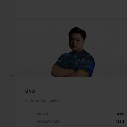
UNQ
Chaichan Thanuvutiwat
AVG.KILL
0.55
AVG.DAMAGE
122.3