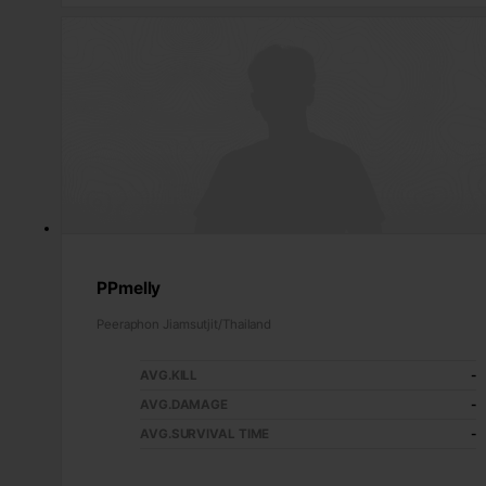
PPmelly
Peeraphon Jiamsutjit/Thailand
AVG.KILL
-
AVG.DAMAGE
-
AVG.SURVIVAL TIME
-