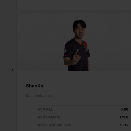
ShanKs
Dontakon Lamool
AVG.KILL
0.86
AVG.DAMAGE
172.6
AVG.SURVIVAL TIME
19:12