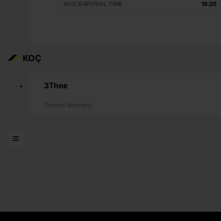
AVG.SURVIVAL TIME
18:20
KOÇ
3Thee
Theetus Boonlerd
LISTELER