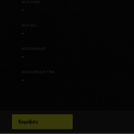
AVG.RANK
-
AVG.KILL
-
AVG.DAMAGE
-
AVG.SURVIVE TIME
-
ข้อมูลผู้เล่น