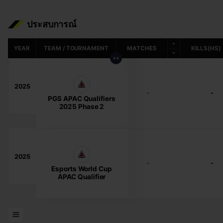
ประสบการณ์
YEAR
TEAM / TOURNAMENT
MATCHES
KILLS(HS)
2025
-
-
PGS APAC Qualifiers
2025 Phase 2
2025
-
-
Esports World Cup
APAC Qualifier
รายการ