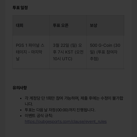
투표
일정
대회
투표 오픈
보상
투표 
PGS 1 파이널 스
3월 22일 (일) 오
500 G-Coin (30
펍지 
테이지 - 마지막
후 7시 KST (오전
일) (투표 참여자
사이
날
10시 UTC)
추첨)
유의사항
각 계정당 단 1회만 참여 가능하며, 제출 후에는 수정이 불가합
니다.
투표는 다음 날 자정(00:00)까지 진행됩니다.
이벤트 공식 규칙:
https://pubgesports.com/clause/event_rules