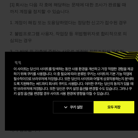
[1] 회사는 다음 각 호에 해당하는 문제에 대한 조사가 완료될 때
까지 계정을 정지할 수 있습니다.
1. 계정이 해킹 또는 도용당하였다는 정당한 신고가 접수된 경우
2. 불법프로그램 사용자, 작업장 등 위법행위자로 합리적으로 의
심되는 경우
3. 그 밖에 위 각호에 준하는 사유로 계정의 잠정조치가 필요한
경우
이 사이트는 당신이 사이트를 탐색하는 동안 사용 환경을 개선하고 가장 적합한 경험을 제공
하기 위해 쿠키를 사용합니다. 이 중 필요에 따라 분류된 쿠키는 사이트의 기본 기능 작업에
필수적이므로 브라우저에 저장됩니다. 또한 당신이 사이트와 어떻게 상호작용하는지 분석하
제23조 (이용제한의 사유와 절차)
도록 지원해주는 써드파티 회사의 쿠키도 사용합니다. 이러한 쿠키는 당신의 동의가 있을 때
만 브라우저에 저장됩니다. 또한 당신은 쿠키 설정 옵션을 변경할 수도 있습니다. 그러나 쿠
[1] 회사는 위반행위의 내용, 정도, 횟수, 결과 등 제반사정을 고
키 설정 옵션을 변경할 경우 사이트 사용 환경에 영향을 미칠 수 있습니다.
려하여 이용제한이 이루어지는 구체적인 사유 및 절차를 운영정
책으로 정합니다.
쿠키 설정
모두 저장
[2] 회사가 제21조에서 정한 이용제한을 하는 경우에는 회원에게
게임 초기 화면에 게재하는 방법으로 다음 각 호의 사항을 회원
에게 통보합니다.