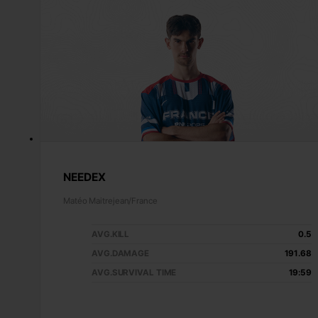
NEEDEX
Matéo Maitrejean/France
AVG.KILL
0.5
AVG.DAMAGE
191.68
AVG.SURVIVAL TIME
19:59