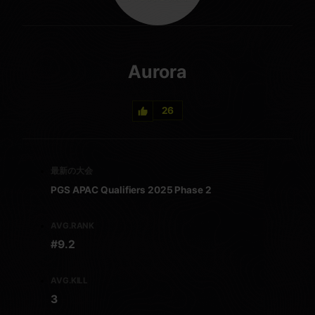
Aurora
26
最新の大会
PGS APAC Qualifiers 2025 Phase 2
AVG.RANK
#9.2
AVG.KILL
3