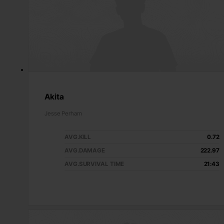
Akita
Jesse Perham
AVG.KILL
0.72
AVG.DAMAGE
222.97
AVG.SURVIVAL TIME
21:43