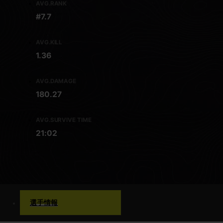
AVG.RANK
#7.7
AVG.KILL
1.36
AVG.DAMAGE
180.27
AVG.SURVIVE TIME
21:02
選手情報