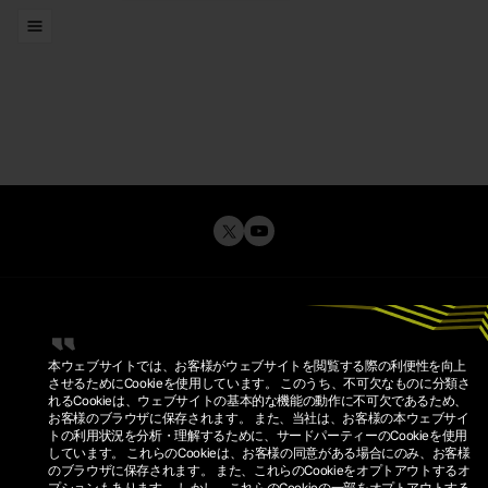
リスト
本ウェブサイトでは、お客様がウェブサイトを閲覧する際の利便性を向上
させるためにCookieを使用しています。 このうち、不可欠なものに分類さ
れるCookieは、ウェブサイトの基本的な機能の動作に不可欠であるため、
お客様のブラウザに保存されます。 また、当社は、お客様の本ウェブサイ
トの利用状況を分析・理解するために、サードパーティーのCookieを使用
プライバシーポリシー
しています。 これらのCookieは、お客様の同意がある場合にのみ、お客様
利用規約
のブラウザに保存されます。 また、これらのCookieをオプトアウトするオ
COOKIEポリシー
COOKIE設定