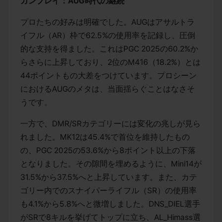
ガンプレイ：AUG時代の継続
プロたちの好みは明確でした。AUGはアサルトラ
イフル（AR）枠で62.5%の使用率を記録し、圧倒
的な支持を得ました。これはPGC 2025の60.2%か
らさらに上昇しており、2位のM416（18.2%）とは
44ポイントもの大差をつけています。プロシーン
におけるAUGのメタは、当面揺らぐことはなさそ
うです。
一方で、DMR/SRカテゴリーには変化の兆しが見ら
れました。MK12は45.4%で首位を維持したもの
の、PGC 2025の53.6%から8ポイント以上の下落
となりました。その隙間を埋めるように、Mini14が
31.5%から37.5%へと上昇しています。また、カテ
ゴリー内でのスナイパーライフル（SR）の使用率
も4.1%から5.8%へと微増しました。DNS_DIEL選手
がSRで8キルを挙げてトップに立ち、AL_Himass選