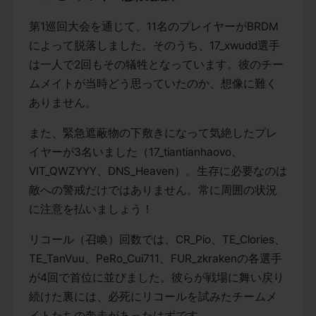
第1巡回大会を通じて、11名のプレイヤーがBRDM
によって脱落しました。そのうち、17_xwudd選手
は一人で2回もその犠牲となっています。彼のチー
ムメイトが当時どう思っていたのか、想像に難く
ありません。
また、緊急遮蔽物の下敷きになって気絶したプレ
イヤーが3名いました（17_tiantianhaovo、
VIT_QWZYYY、DNS_Heaven）。生存に必要なのは
敵への警戒だけではありません。常に周囲の状況
に注意を払いましょう！
リコール（召喚）回数では、CR_Pio、TE_Clories、
TE_TanVuu、PeRo_Cui711、FUR_zkrakenの各選手
が4回で首位に並びました。彼らが戦場に舞い戻り
続けた裏には、必死にリコールを試みたチームメ
イトたちの奔走があったはずです。