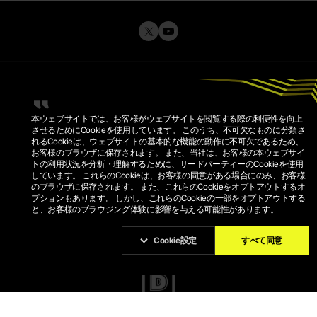
本ウェブサイトでは、お客様がウェブサイトを閲覧する際の利便性を向上
させるためにCookieを使用しています。 このうち、不可欠なものに分類さ
れるCookieは、ウェブサイトの基本的な機能の動作に不可欠であるため、
お客様のブラウザに保存されます。 また、当社は、お客様の本ウェブサイ
トの利用状況を分析・理解するために、サードパーティーのCookieを使用
プライバシーポリシー
しています。 これらのCookieは、お客様の同意がある場合にのみ、お客様
利用規約
のブラウザに保存されます。 また、これらのCookieをオプトアウトするオ
COOKIEポリシー
COOKIE設定
プションもあります。 しかし、これらのCookieの一部をオプトアウトする
と、お客様のブラウジング体験に影響を与える可能性があります。
© 2026 KRAFTON, INC.
PUBG IS A REGISTERED TRADEMARK OR SERVICE MARK OF
KRAFTON, INC.
Cookie設定
すべて同意