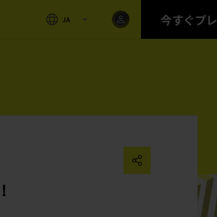
今すぐプ
JA
定！