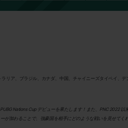
トラリア、ブラジル、カナダ、中国、チャイニーズタイペイ、デンマ
PUBG Nations Cup デビューを果たします！また、PNC 2
リーが加わることで、強豪国を相手にどのような戦いを見せてく