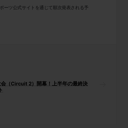
 eスポーツ公式サイトを通じて順次発表される予
回大会（Circuit 2）開幕！上半年の最終決
ト