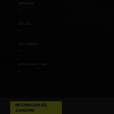
AVG.RANK
-
AVG.KILL
-
AVG.DAMAGE
-
AVG.SURVIVE TIME
-
INFORMACION DEL
JUGADORE