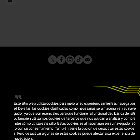
LISTAS
Este sitio web utiliza cookies para mejorar su experiencia mientras navega por
él. De ellas, las cookies clasificadas como necesarias se almacenan en su nave
gador, ya que son esenciales para que funcione la funcionalidad básica del siti
o. También utilizamos cookies de terceros que nos ayudan a analizar y compre
POLÌTICA DE PRIVACIDAD
nder cómo utiliza este sitio. Estas cookies se almacenarán en su navegador só
TERMINOS DE SERVICIO
lo con su consentimiento. También tiene la opción de desactivar estas cookie
POLÍTICA DE COOKIES
CONFIGURACIÓN DE COOKIES
s. Pero desactivar algunas de estas cookies puede afectar a su experiencia de
navegación.