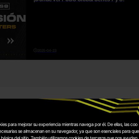
2025-04-23
okies para mejorar su experiencia mientras navega por él. De ellas, las coo
necesarias se almacenan en su navegador, ya que son esenciales para que
d básica del sitio. También utilizamos cookies de terceros que nos ayudan