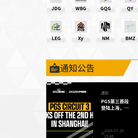
JDG
WBG
GQG
QY
LEG
Xy
NM
BMZ
通知公告
通知
PGS第三赛段
登陆上海，下
半赛季正式打
响
2026-07-20
15:46