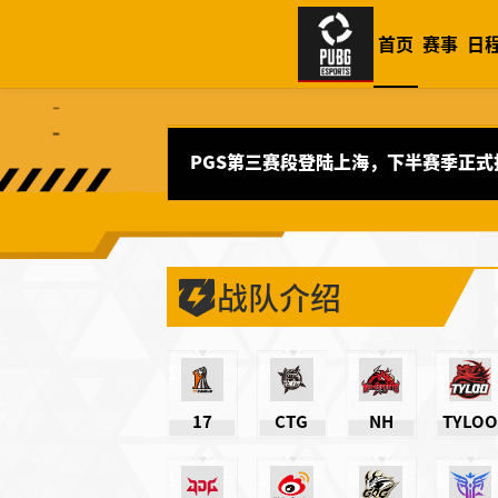
首页
赛事
日
PGS第三赛段登陆上海，下半赛季正式
战队介绍
17
CTG
NH
TYLOO