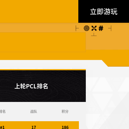
立即游玩
上轮PCL排名
排名
战队
积分
#1
17
186