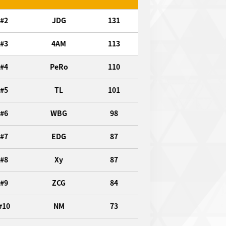
#2
JDG
131
#3
4AM
113
#4
PeRo
110
#5
TL
101
#6
WBG
98
#7
EDG
87
#8
Xy
87
#9
ZCG
84
#10
NM
73