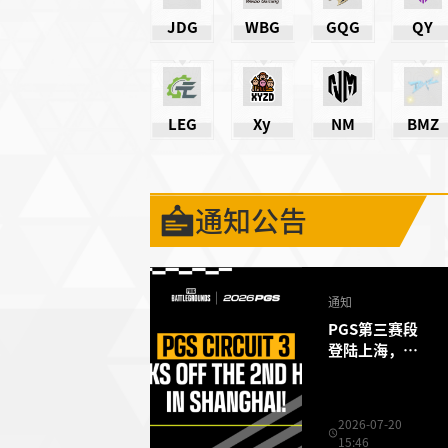
JDG
WBG
GQG
QY
LEG
Xy
NM
BMZ
通知公告
通知
PGS第三赛段
登陆上海，下
半赛季正式打
响
2026-07-20
15:46