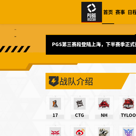
首页
赛事
日
PGS第三赛段登陆上海，下半赛季正式
战队介绍
17
CTG
NH
TYLOO