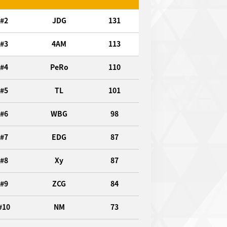
#2
JDG
131
#3
4AM
113
#4
PeRo
110
#5
TL
101
#6
WBG
98
#7
EDG
87
#8
Xy
87
#9
ZCG
84
#10
NM
73