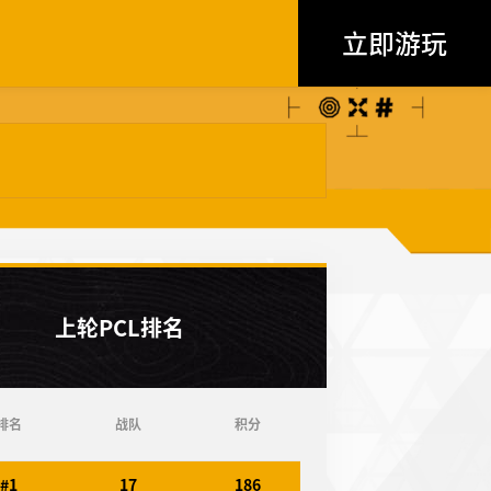
立即游玩
上轮PCL排名
排名
战队
积分
#1
17
186