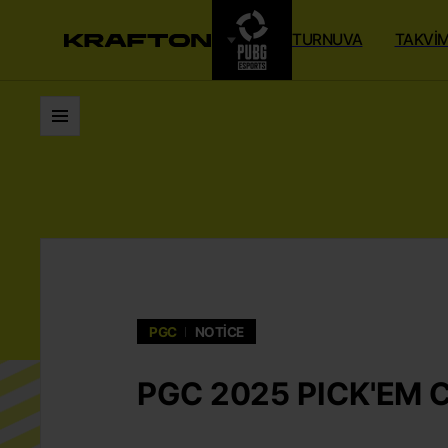
TURNUVA
TAKVI
Listeler
PGC
NOTICE
PGC 2025 PICK'EM 