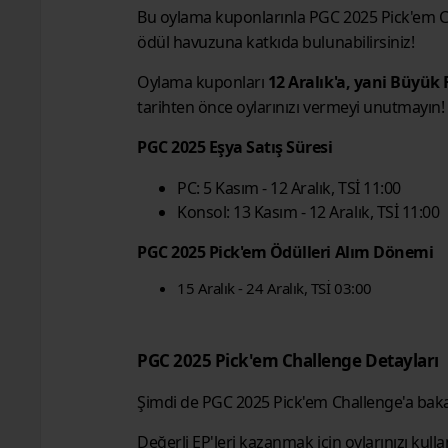
Bu oylama kuponlarınla PGC 2025 Pick'em Cha
ödül havuzuna katkıda bulunabilirsiniz!
Oylama kuponları
12 Aralık'a, yani Büyük 
tarihten önce oylarınızı vermeyi unutmayın!
PGC 2025 Eşya Satış Süresi
PC: 5 Kasım - 12 Aralık, TSİ 11:00
Konsol: 13 Kasım - 12 Aralık, TSİ 11:00
PGC 2025 Pick'em Ödülleri Alım Dönemi
15 Aralık - 24 Aralık, TSİ 03:00
PGC 2025 Pick'em Challenge Detayları
Şimdi de PGC 2025 Pick'em Challenge'a bakalı
Değerli EP'leri kazanmak için oylarınızı ku