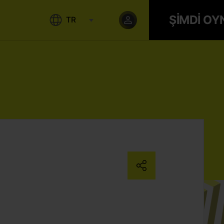
ŞİMDİ OY
TR