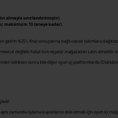
atın almayla sınırlandırılmıştır)
tur, maksimum 10 taneye kadar)
 gelirin %25'i, final sonuçlarına bağlı olarak takımlara dağıtılac
evcut değildir. Fakat tüm eşyalar mağazadan satın alınabilir ola
eleri bittikten sonra bile diğer oyun içi platformlarda (Dükkânın
şladı!
 aynı zamanda oylama kuponlarını elde etmek için oyun içi mağa