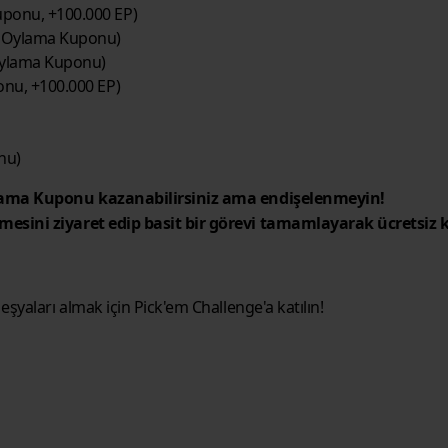
ponu, +100.000 EP)
 Oylama Kuponu)
Oylama Kuponu)
nu, +100.000 EP)
nu)
ylama Kuponu kazanabilirsiniz ama endişelenmeyin!
esini ziyaret edip basit bir görevi tamamlayarak ücretsiz k
şyaları almak için Pick'em Challenge'a katılın!