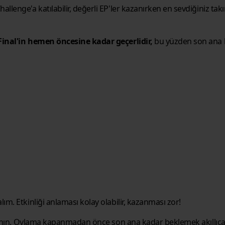
llenge'a katılabilir, değerli EP'ler kazanırken en sevdiğiniz t
Final'in hemen öncesine kadar geçerlidir,
bu yüzden son ana ka
m. Etkinliği anlaması kolay olabilir, kazanması zor!
llanın. Oylama kapanmadan önce son ana kadar beklemek akıllıca