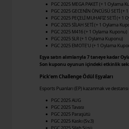
PGC 2025 MEGA PAKET (+ 1 Oylama Ku
PGC 2025 GECENİN ÖNCÜSÜ SETİ (+ 1
PGC 2025 PEÇELİ MUHAFIZ SETİ (+ 1 
PGC 2025 SİLAH SETİ (+ 1 Oylama Kupo
PGC 2025 M416 (+ 1 Oylama Kuponu)
PGC 2025 SLR (+ 1 Oylama Kuponu)
PGC 2025 EMOTE'U (+ 1 Oylama Kupo
Eşya satın alımlarıyla 7 taneye kadar O
Son kuponu oyunun içindeki etkinlik sekm
Pick'em Challenge Ödül Eşyaları
Esports Puanları (EP) kazanmak ve destansı e
PGC 2025 AUG
PGC 2025 Tavası
PGC 2025 Paraşütü
PGC 2025 Kaskı (Sv.3)
PGC 2025 Silah Süsü