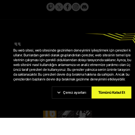
Bu web sitesi, web sitesinde gezinirken deneyimini iyileştirmek için çerezleri k
ullanır. Bunlardan gerekli olarak gruplandırılan çerezler, web sitesinin temel işle
vlerinin çalışması için gerekli olduklarından dolayı tarayıcında saklanır. Ayrıca, bu
web sitesini nasıl kullandığını anlamamıza ve analiz etmemize yardımcı olan üç
GIZLILIK POLITIKASI
üncü taraf çerezleri de kullanıyoruz. Bu çerezler yalnızca senin izninle tarayıcın
HIZMET ŞARTLARI
ÇEREZ POLITIKASI
da saklanacaktır. Bu çerezleri devre dışı bırakma hakkına da sahipsin. Ancak bu
ÇEREZ AYARLARI
çerezlerden bazılarını devre dışı bırakmak gezinme deneyimini etkileyebilir.
© 2026 KRAFTON, INC.
PUBG IS A REGISTERED TRADEMARK OR SERVICE MARK OF
KRAFTON, INC.
Çerez ayarları
Tümünü Kabul Et