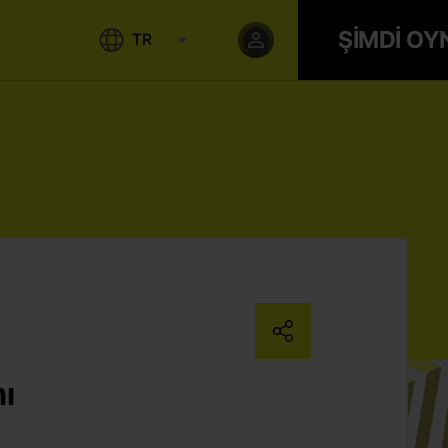
ŞİMDİ OY
TR
ı