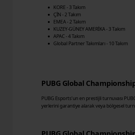
KORE - 3 Takım
ÇİN - 2 Takım
EMEA - 2 Takım
KUZEY-GÜNEY AMERİKA - 3 Takım
APAC - 4 Takım
Global Partner Takımları - 10 Takım
PUBG Global Championship
PUBG Esports'un en prestijli turnuvası PUBG 
yerlerini garantiye alarak veya bölgesel tur
PUBG Global Championship