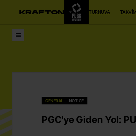
TURNUVA
TAKVI
Listeler
GENERAL
NOTICE
PGC'ye Giden Yol: P