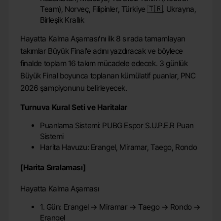
Team), Norveç, Filipinler, Türkiye 🇹🇷, Ukrayna,
Birleşik Krallık
Hayatta Kalma Aşaması’nı ilk 8 sırada tamamlayan
takımlar Büyük Final'e adını yazdıracak ve böylece
finalde toplam 16 takım mücadele edecek. 3 günlük
Büyük Final boyunca toplanan kümülatif puanlar, PNC
2026 şampiyonunu belirleyecek.
Turnuva Kural Seti ve Haritalar
Puanlama Sistemi: PUBG Espor S.U.P.E.R Puan
Sistemi
Harita Havuzu: Erangel, Miramar, Taego, Rondo
[Harita Sıralaması]
Hayatta Kalma Aşaması
1. Gün: Erangel → Miramar → Taego → Rondo →
Erangel