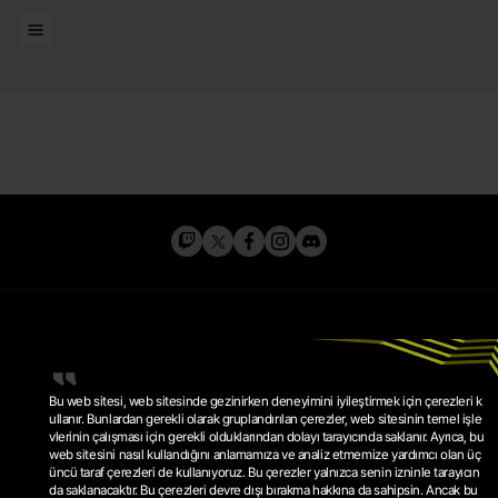
Listeler
Bu web sitesi, web sitesinde gezinirken deneyimini iyileştirmek için çerezleri k
ullanır. Bunlardan gerekli olarak gruplandırılan çerezler, web sitesinin temel işle
vlerinin çalışması için gerekli olduklarından dolayı tarayıcında saklanır. Ayrıca, bu
web sitesini nasıl kullandığını anlamamıza ve analiz etmemize yardımcı olan üç
GIZLILIK POLITIKASI
üncü taraf çerezleri de kullanıyoruz. Bu çerezler yalnızca senin izninle tarayıcın
HIZMET ŞARTLARI
ÇEREZ POLITIKASI
da saklanacaktır. Bu çerezleri devre dışı bırakma hakkına da sahipsin. Ancak bu