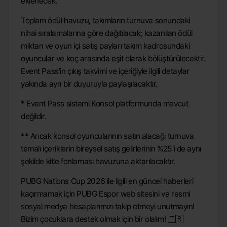
eklenecek.
Toplam ödül havuzu, takımların turnuva sonundaki
nihai sıralamalarına göre dağıtılacak; kazanılan ödül
miktarı ve oyun içi satış payları takım kadrosundaki
oyuncular ve koç arasında eşit olarak bölüştürülecektir.
Event Pass'in çıkış takvimi ve içeriğiyle ilgili detaylar
yakında ayrı bir duyuruyla paylaşılacaktır.
* Event Pass sistemi Konsol platformunda mevcut
değildir.
** Ancak konsol oyuncularının satın alacağı turnuva
temalı içeriklerin bireysel satış gelirlerinin %25'i de aynı
şekilde kitle fonlaması havuzuna aktarılacaktır.
PUBG Nations Cup 2026 ile ilgili en güncel haberleri
kaçırmamak için PUBG Espor web sitesini ve resmi
sosyal medya hesaplarımızı takip etmeyi unutmayın!
Bizim çocuklara destek olmak için bir olalım! 🇹🇷