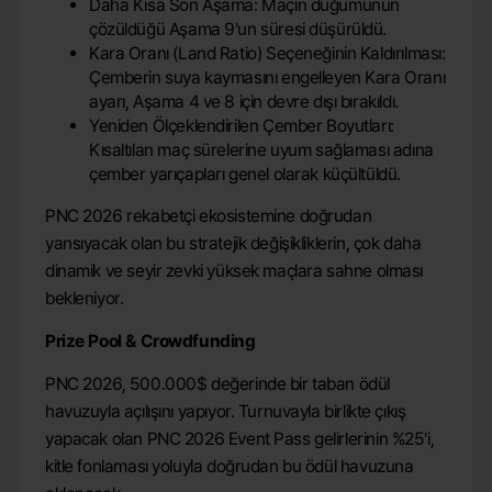
Daha Kısa Son Aşama: Maçın düğümünün
çözüldüğü Aşama 9'un süresi düşürüldü.
Kara Oranı (Land Ratio) Seçeneğinin Kaldırılması:
Çemberin suya kaymasını engelleyen Kara Oranı
ayarı, Aşama 4 ve 8 için devre dışı bırakıldı.
Yeniden Ölçeklendirilen Çember Boyutları:
Kısaltılan maç sürelerine uyum sağlaması adına
çember yarıçapları genel olarak küçültüldü.
PNC 2026 rekabetçi ekosistemine doğrudan
yansıyacak olan bu stratejik değişikliklerin, çok daha
dinamik ve seyir zevki yüksek maçlara sahne olması
bekleniyor.
Prize Pool & Crowdfunding
PNC 2026, 500.000$ değerinde bir taban ödül
havuzuyla açılışını yapıyor. Turnuvayla birlikte çıkış
yapacak olan PNC 2026 Event Pass gelirlerinin %25'i,
kitle fonlaması yoluyla doğrudan bu ödül havuzuna