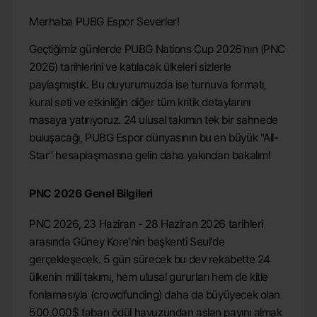
Merhaba PUBG Espor Severler!
Geçtiğimiz günlerde PUBG Nations Cup 2026'nın (PNC
2026) tarihlerini ve katılacak ülkeleri sizlerle
paylaşmıştık. Bu duyurumuzda ise turnuva formatı,
kural seti ve etkinliğin diğer tüm kritik detaylarını
masaya yatırıyoruz. 24 ulusal takımın tek bir sahnede
buluşacağı, PUBG Espor dünyasının bu en büyük "All-
Star" hesaplaşmasına gelin daha yakından bakalım!
PNC 2026 Genel Bilgileri
PNC 2026, 23 Haziran - 28 Haziran 2026 tarihleri
arasında Güney Kore'nin başkenti Seul'de
gerçekleşecek. 5 gün sürecek bu dev rekabette 24
ülkenin milli takımı, hem ulusal gururları hem de kitle
fonlamasıyla (crowdfunding) daha da büyüyecek olan
500.000$ taban ödül havuzundan aslan payını almak