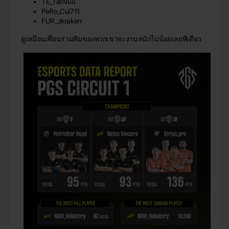
TE_TanVuu
PeRo_Cui711
FUR_zkraken
ดูเหมือนเพื่อนร่วมทีมของพวกเขาจะงานหนักไม่น้อยเลยทีเดียว