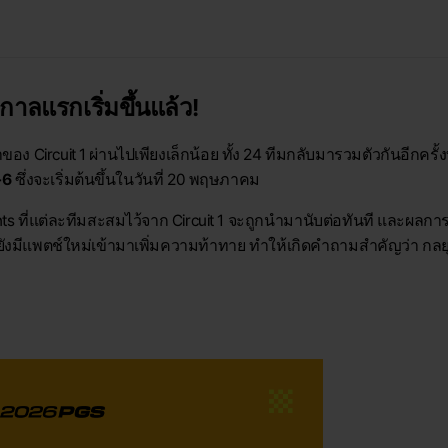
กาลแรกเริ่มขึ้นแล้ว!
 Circuit 1 ผ่านไปเพียงเล็กน้อย ทั้ง 24 ทีมกลับมารวมตัวกันอีกครั
-6
ซึ่งจะเริ่มต้นขึ้นในวันที่ 20 พฤษภาคม
nts ที่แต่ละทีมสะสมไว้จาก Circuit 1 จะถูกนำมานับต่อทันที และผลการแ
ยังมีแพตช์ใหม่เข้ามาเพิ่มความท้าทาย ทำให้เกิดคำถามสำคัญว่า กลยุทธ์