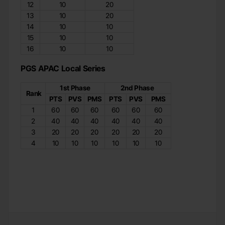
12
10
20
13
10
20
14
10
10
15
10
10
16
10
10
PGS APAC Local Series
1st Phase
2nd Phase
Rank
PTS
PVS
PMS
PTS
PVS
PMS
1
60
60
60
60
60
60
2
40
40
40
40
40
40
3
20
20
20
20
20
20
4
10
10
10
10
10
10