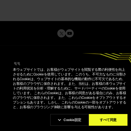
本ウェブサイトでは、お客様がウェブサイトを閲覧する際の利便性を向上
させるためにCookieを使用しています。 このうち、不可欠なものに分類さ
れるCookieは、ウェブサイトの基本的な機能の動作に不可欠であるため、
お客様のブラウザに保存されます。 また、当社は、お客様の本ウェブサイ
トの利用状況を分析・理解するために、サードパーティーのCookieを使用
プライバシーポリシー
しています。 これらのCookieは、お客様の同意がある場合にのみ、お客様
利用規約
のブラウザに保存されます。 また、これらのCookieをオプトアウトするオ
COOKIEポリシー
COOKIE設定
プションもあります。 しかし、これらのCookieの一部をオプトアウトする
と、お客様のブラウジング体験に影響を与える可能性があります。
© 2026 KRAFTON, INC.
PUBG IS A REGISTERED TRADEMARK OR SERVICE MARK OF
KRAFTON, INC.
Cookie設定
すべて同意