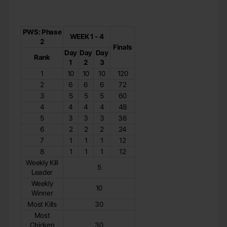
PWS: Phase
WEEK 1 - 4
2
Finals
Day
Day
Day
Rank
1
2
3
1
10
10
10
120
2
6
6
6
72
3
5
5
5
60
4
4
4
4
48
5
3
3
3
36
6
2
2
2
24
7
1
1
1
12
8
1
1
1
12
Weekly Kill
5
Leader
Weekly
10
Winner
Most Kills
30
Most
Chicken
30