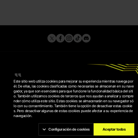
Este sitio web utiliza cookies para mejorar su experiencia mientras navega por
él. De ellas, las cookies clasificadas como necesarias se almacenan en su nave
gador, ya que son esenciales para que funcione la funcionalidad básica del siti
o. También utilizamos cookies de terceros que nos ayudan a analizar y compre
POLÌTICA DE PRIVACIDAD
nder cómo utiliza este sitio. Estas cookies se almacenarán en su navegador só
TERMINOS DE SERVICIO
lo con su consentimiento. También tiene la opción de desactivar estas cookie
POLÍTICA DE COOKIES
CONFIGURACIÓN DE COOKIES
s. Pero desactivar algunas de estas cookies puede afectar a su experiencia de
navegación.
© 2026 KRAFTON, INC.
PUBG IS A REGISTERED TRADEMARK OR SERVICE MARK OF
KRAFTON, INC.
Configuración de cookies
Aceptar todos